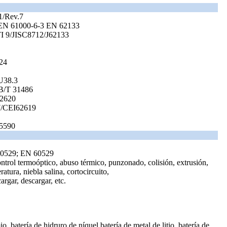
1/Rev.7
EN 61000-6-3 EN 62133
I 9/JISC8712/J62133
24
38.3
B/T 31486
2620
7/CEI62619
5590
60529; EN 60529
ontrol termoóptico, abuso térmico, punzonado, colisión, extrusión,
tura, niebla salina, cortocircuito,
rgar, descargar, etc.
, batería de hidruro de níquel batería de metal de litio, batería de