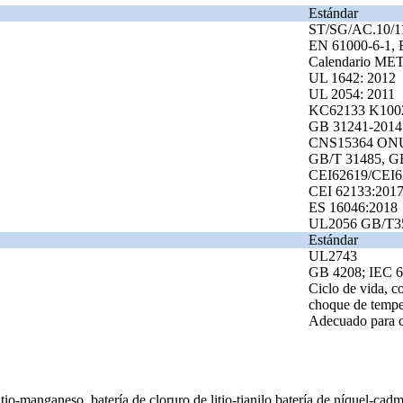
Estándar
ST/SG/AC.10/1
EN 61000-6-1, 
Calendario MET
UL 1642: 2012
UL 2054: 2011
KC62133 K100
GB 31241-2014
CNS15364 ONU
GB/T 31485, G
CEI62619/CEI6
CEI 62133:201
ES 16046:2018
UL2056 GB/T3
Estándar
UL2743
GB 4208; IEC 
Ciclo de vida, c
choque de tempera
Adecuado para ca
io-manganeso, batería de cloruro de litio-tianilo batería de níquel-cadmio